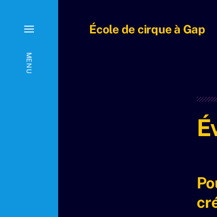
École de cirque à Gap
MENU
É
Po
cr